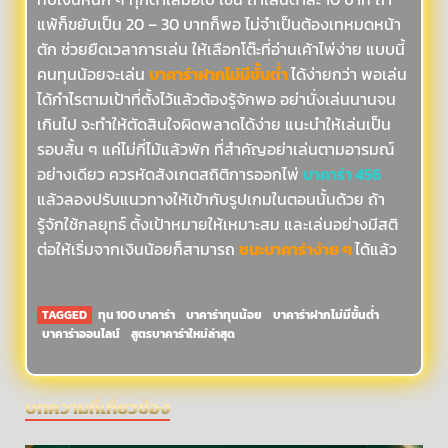
แพ้ก็ขยับเป็น 20 – 30 บาทก็พอ ไม่จำเป็นต้องเทหมดหน้า
ตัก ช่วยยืดเวลาการเล่น ให้เลือกโต๊ะที่อ่านเค้าไพ่ง่าย แบบนี้
คนทุนน้อยจะเล่น
บาคาร่าฝากไม่มีขั้นต่ำ
ได้ง่ายกว่า พอเล่น
ได้กำไรตามเป้าที่ตั้งไว้แล้วต้องรู้จักพอ อย่านั่งเล่นนานจน
เกินไป จะทำให้ตัดสินใจผิดพลาดได้ง่าย แนะนำให้เล่นเป็น
รอบสั้น ๆ แค่ไม่กี่ไม้แล้วพัก ที่สำคัญอย่าเล่นตามอารมณ์
อย่างเดียว ควรหัดสังเกตสถิติการออกไพ่
บาคาร่า 456
แล้วลองปรับแนวทางให้เข้ากับรูปเกมในตอนนั้นด้วย ถ้า
รู้จักใช้กลยุทธ์ ตั้งเป้าหมายให้เหมาะสม และเล่นอย่างมีสติ
ต่อให้เริ่มจากเงินน้อยก็สามารถ
ชนะบาคาร่าง่าย ๆ
ได้แล้ว
TAGGED
ทุน 100 บาคาร่า
บาคาร่าทุนน้อย
บาคาร่าฝากไม่มีขั้นต่ำ
บาคาร่าออนไลน์
สูตรบาคาร่าใหม่ล่าสุด
บทความที่เกี่ยวข้อง