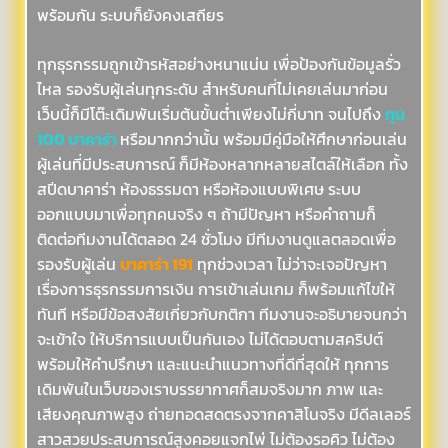
พร้อมกัน ระบบก็ยังคงเสถียร
ทุกธุรกรรมถูกเข้ารหัสอย่างหนาแน่น เพื่อป้องกันข้อมูลรั่ว
ไหล รองรับผู้เล่นทุกระดับ สำหรับคนที่ไม่เคยเล่นมาก่อน
เว็บนี้ก็มีโต๊ะเดิมพันเริ่มต้นขั้นต่ำเพียงไม่กี่บาท จนไปถึง
ทุน
100 บาคาร่า
หรือมากกว่านั้น พร้อมมีคู่มือให้ศึกษาก่อนเล่น
ผู้เล่นที่มีประสบการณ์ ก็มีห้องหลากหลายสไตล์ให้เลือก ทั้ง
สปีดบาคาร่า ห้องธรรมดา หรือห้องแบบพิเศษ ระบบ
ออกแบบมาเพื่อทุกคนจริง ๆ ถ้ามีปัญหา หรือคำถามก็
ติดต่อทีมงานได้ตลอด 24 ชั่วโมง มีทีมงานดูแลตลอดเพื่อ
รองรับผู้เล่น
บาคาร่า 191
ทุกช่วงเวลา ไม่ว่าจะเจอปัญหา
เรื่องการธุรกรรมการเงิน การเข้าเล่นเกม ก็พร้อมแก้ไขให้
ทันที หรือมีข้อสงสัยเกี่ยวกับกติกา ทีมงานจะอธิบายจนกว่า
จะเข้าใจ ให้บริการแบบเป็นกันเอง ไม่ได้ตอบตามสคริปต์
พร้อมให้คำปรึกษา และแนะนำแนวทางที่ดีที่สุดให้ ทุกการ
เดิมพันในเว็บของเราบรรยากาศก็สมจริงมาก ภาพ และ
เสียงคุณภาพสูง ถ่ายทอดสดตรงจากคาสิโนจริง มีดีลเลอร์
สาวสวยประสบการณ์สูงคอยแจกไพ่ ไม่ต้องรอคิว ไม่ต้อง