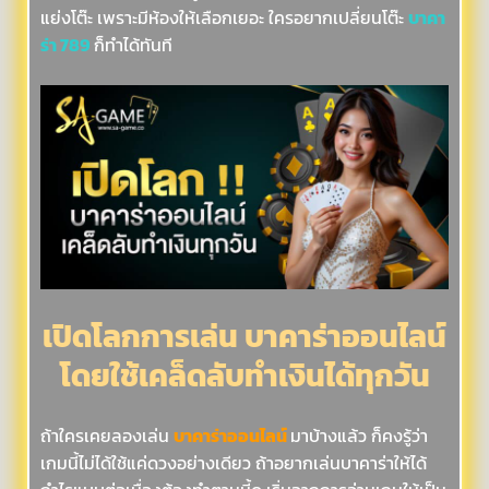
แย่งโต๊ะ เพราะมีห้องให้เลือกเยอะ ใครอยากเปลี่ยนโต๊ะ
บาคา
ร่า 789
ก็ทำได้ทันที
เปิดโลกการเล่น บาคาร่าออนไลน์
โดยใช้เคล็ดลับทำเงินได้ทุกวัน
ถ้าใครเคยลองเล่น
บาคาร่าออนไลน์
มาบ้างแล้ว ก็คงรู้ว่า
เกมนี้ไม่ได้ใช้แค่ดวงอย่างเดียว ถ้าอยากเล่นบาคาร่าให้ได้