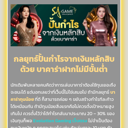
กลยุทธ์ปั้นกำไรจากเงินหลักสิบ
ด้วย บาคาร่าฝากไม่มีขั้นต่ำ
นักเดิมพันหลายคนคิดว่าการเล่นบาคาร่าต้องใช้ทุนเยอะถึง
จะชนะได้ แต่บอกเลยว่าที่เว็บนี้ไม่ใช่เสมอไป ถ้ามีกลยุทธ์
บา
คาร่าทุนน้อย
ที่ดี ก็สามารถค่อย ๆ ขยับสร้างกำไรทีละก้าว
ได้เหมือนกัน ถ้ามีทุนน้อยสิ่งแรกคือไม่ควรตั้งเป้าหมายสูง
เกินไป ควรตั้งไว้ว่าได้กำไรกลับมาประมาณ 20 – 30% ของ
เงินทุนก็พอ
Evolution Gaming เว็บตรง
ไม่จำเป็นต้อง
ทบเงินหนัก ๆ ทุกตาเสมอไป เช่น ถ้าเล่นตาละ 10 บาท ถ้า