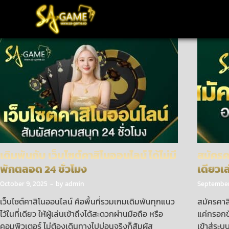
TAG:
คาสิโนออนไลน์ทดลองเล่น
เดิมพันกับ เว็บไซต์คาสิโนออนไลน์ ได้ไม่มี
สมัครคา
พักตลอด 24 ชั่วโมง
เดียวเล
October 9, 2025
-
by
admin
September
เว็บไซต์คาสิโนออนไลน์ คือพื้นที่รวมเกมเดิมพันทุกแนว
สมัครคาสิ
ไว้ในที่เดียว ให้ผู้เล่นเข้าถึงได้สะดวกผ่านมือถือ หรือ
แค่กรอกข้
คอมพิวเตอร์ ไม่ต้องเดินทางไปบ่อนจริงก็สัมผัส
เข้าสู่ระบ